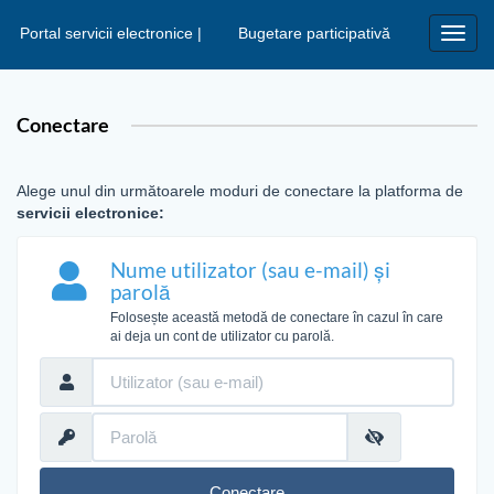
Portal servicii electronice |
Bugetare participativă
Toggl
navig
Conectare
Alege unul din următoarele moduri de conectare la platforma de
servicii electronice:
Nume utilizator (sau e-mail) și
parolă
Folosește această metodă de conectare în cazul în care
ai deja un cont de utilizator cu parolă.
Conectare