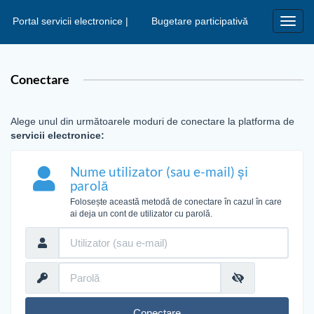
Portal servicii electronice |
Bugetare participativă
Toggl
navig
Conectare
Alege unul din următoarele moduri de conectare la platforma de
servicii electronice:
Nume utilizator (sau e-mail) și
parolă
Folosește această metodă de conectare în cazul în care
ai deja un cont de utilizator cu parolă.
Conectare