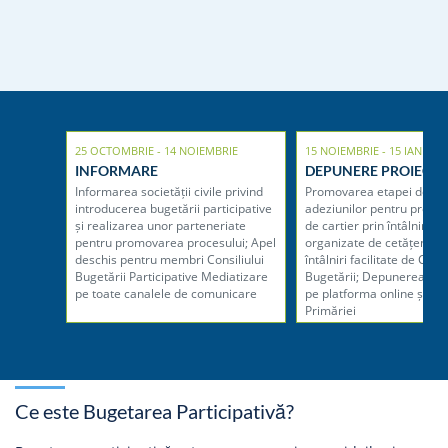
25 OCTOMBRIE - 14 NOIEMBRIE
15 NOIEMBRIE - 15 IANUARI
INFORMARE
DEPUNERE PROIECTE
Informarea societății civile privind
Promovarea etapei de col
introducerea bugetării participative
adeziunilor pentru proiect
și realizarea unor parteneriate
de cartier prin întâlniri au
pentru promovarea procesului; Apel
organizate de cetățeni, da
deschis pentru membri Consiliului
întâlniri facilitate de Consi
Bugetării Participative Mediatizare
Bugetării; Depunerea pro
pe toate canalele de comunicare
pe platforma online și la 
Primăriei
Ce este Bugetarea Participativă?