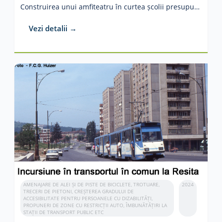
Construirea unui amfiteatru în curtea școlii presupune valorificarea spațiului prin înființarea unui centru de spectacole în aer liber printr-o intervenție neinvazivă asupra mediului înconjurător. Spațiul se vrea a avea o capacitate de 700 locuri. Proiectul face parte din proiectul-pilot bugetare participativă Reșița. Educația în aer liber este o formă de educație care pregătește pentru viață și datează din cele mai vechi tipuri . Aceasta se bazează pe filozofia, teoria şi practica educaţiei experienţiale a educaţiei ecologice, dezvoltând la elevi înţelegerea şi aprecierea de sine, a celor din jur şi a lumii.
Vezi detalii →
AMENAJARE DE ALEI ȘI DE PISTE DE BICICLETE, TROTUARE,
2024
TRECERI DE PIETONI, CREȘTEREA GRADULUI DE
ACCESIBILITATE PENTRU PERSOANELE CU DIZABILITĂȚI,
PROPUNERI DE ZONE CU RESTRICȚII AUTO, ÎMBUNĂTĂȚIRI LA
STAȚII DE TRANSPORT PUBLIC ETC