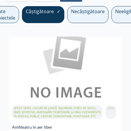
ate
Câștigătoare
Necâștigătoare
Neeligi
iectele
SPAȚII VERZI, LOCURI DE JOACĂ, SQUARURI, CURȚI DE ȘCOLI,
2024
BAZE SPORTIVE, AMENAJĂRI TEMPORARE LA RÂU, EVENIMENTE
ÎN SPAȚIUL PUBLIC, CENTRE COMUNITARE, PONTOANE ETC
Amfiteatru în aer liber