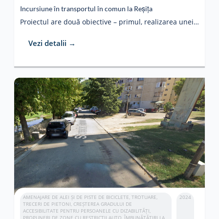
Incursiune în transportul în comun la Reșița
Proiectul are două obiective – primul, realizarea unei platforme online pentru descoperirea, din tramvai, a istoriei și obiectivelor de pe traseul tramvaiului, dar si o modalitate de a afla ce evenimente vor mai avea loc în oraș; al doilea este aducerea unui tramvai Timiș 2, care să fie reabilitat și transformat într-un spațiu expozițional. Astfel de reabilitări au avut loc anul trecut în cadrul Timișoara Capitală Culturală Europeană, fiind ulterior expuse în spații publice.
Vezi detalii →
AMENAJARE DE ALEI ȘI DE PISTE DE BICICLETE, TROTUARE,
2024
TRECERI DE PIETONI, CREȘTEREA GRADULUI DE
ACCESIBILITATE PENTRU PERSOANELE CU DIZABILITĂȚI,
PROPUNERI DE ZONE CU RESTRICȚII AUTO, ÎMBUNĂTĂȚIRI LA