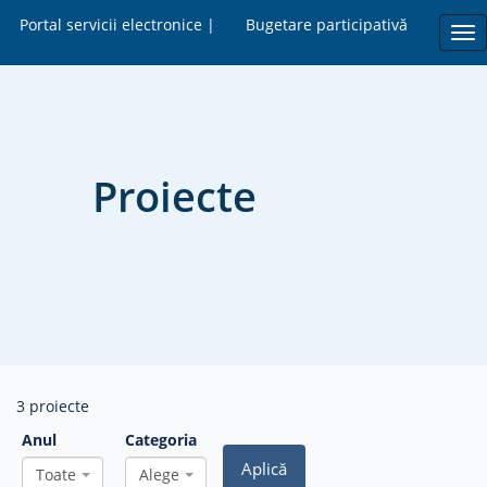
Portal servicii electronice |
Bugetare participativă
Tog
nav
Proiecte
3 proiecte
Anul
Categoria
Aplică
Toate
Alege