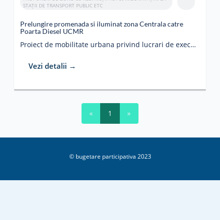
STAȚII DE TRANSPORT PUBLIC ETC
Prelungire promenada si iluminat zona Centrala catre
Poarta Diesel UCMR
Proiect de mobilitate urbana privind lucrari de executie promenada laterala Palat cultural, continuare zona promenada pod Vama catre Intrarea UCMR str. Golului. Necesar : stalpi iluminat cu aspect identic si dispusi la distanta asemanatoare promenadei existente pe strada Revolutiei din Decembrie, racord si retea de alimentare a stlpilor de iluminat public , reconditionarea si gandirea unei solutii tehnice pentru zidul lateral invecinat cu raul Barzava din proximitatea Palatului Cultural .
Vezi detalii →
«
1
»
© bugetare participativa 2023