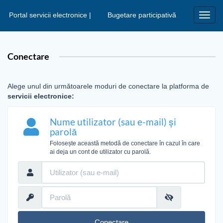
Portal servicii electronice |
Bugetare participativă
Toggl
navig
Conectare
Alege unul din următoarele moduri de conectare la platforma de
servicii electronice:
Nume utilizator (sau e-mail) și
parolă
Folosește această metodă de conectare în cazul în care
ai deja un cont de utilizator cu parolă.
Conectare